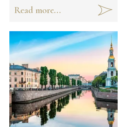
наследие
Read more...
Узбекистана"