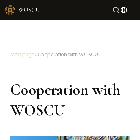
WOSCU
Rus
Uzb
Main page
/
Cooperation with WOSCU
Cooperation with
WOSCU