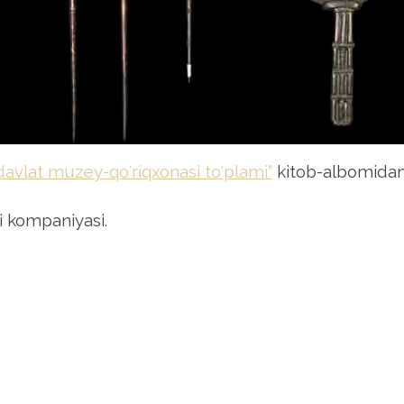
avlat muzey-qoʻriqxonasi toʻplami”
kitob-albomidan
i kompaniyasi.