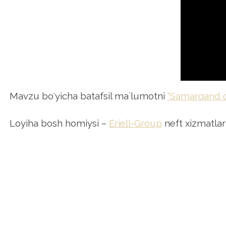
Mavzu boʻyicha batafsil maʼlumotni
“Samarqand d
Loyiha bosh homiysi –
Eriell-Group
neft xizmatlar