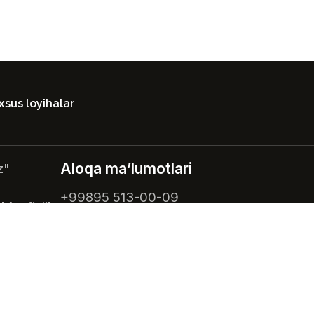
sus loyihalar
Aloqa ma’lumotlari
z"
+99895 513-00-09
 Maxfiylik
legacy.uzb@gmail.com
O‘zbekiston, Toshkent, Amir Temur
ko‘chasi, 53-uy