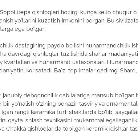
Sopollitepa qishloqlari hozirgi kunga kelib chuqur o
lanish yo‘llarini kuzatish imkonini bergan. Bu siviliza
arga ega bo‘lgan.
olchilik dastagining paydo bo‘lishi hunarmandchilik is
sha davrdagi qishloqlar tuzilishida shahar madaniyati
oy kvartallari va hunarmand ustaxonalari. Hunarman
aniyatini ko‘rsatadi. Baʼzi topilmalar qadimgi Sharq, 
n: janubiy dehqonchilik qabilalariga mansub bo‘lgan
r yo‘nalish o‘zining benazir tasviriy va ornamental dek
an rangli keramika turli shakllarda bo‘lib, sayqallan
i qayta ishlash texnikasini mukammal egallaganlik va
 Chakka qishloqlarida topilgan keramik idishlar tas