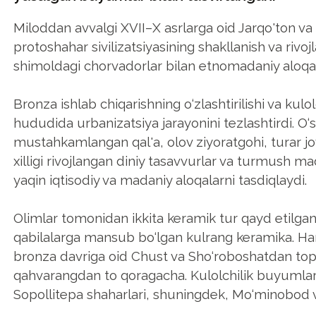
Miloddan avvalgi XVII–X asrlarga oid Jarqo'ton va 
protoshahar sivilizatsiyasining shakllanish va rivoj
shimoldagi chorvadorlar bilan etnomadaniy aloqal
Bronza ishlab chiqarishning o‘zlashtirilishi va kul
hududida urbanizatsiya jarayonini tezlashtirdi. O‘
mustahkamlangan qal'a, olov ziyoratgohi, turar j
xilligi rivojlangan diniy tasavvurlar va turmush mad
yaqin iqtisodiy va madaniy aloqalarni tasdiqlaydi.
Olimlar tomonidan ikkita keramik tur qayd etilga
qabilalarga mansub bo‘lgan kulrang keramika. Har bi
bronza davriga oid Chust va Sho‘roboshatdan topilg
qahvarangdan to qoragacha. Kulolchilik buyumlarin
Sopollitepa shaharlari, shuningdek, Mo‘minobod va