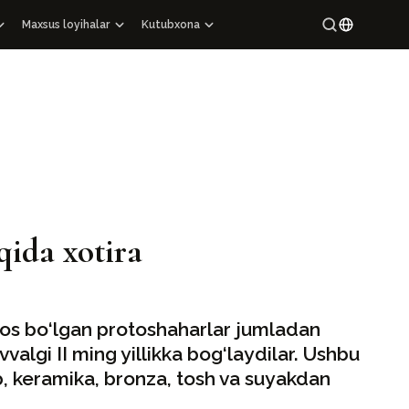
Maxsus loyihalar
Kutubxona
Maxsus loyihalar
Maroqandiy
Ingliz
albomlari
O‘zbekiston me’moriy yodgorliklari katalogi
Rus
 nashrlar
Kartografiya
 kutubxona
Arxeologik joylar xaritalari
nashrlar
O‘zbekiston mahallalari
ura epigrafikasi
Yuqori texnologiyalar
on
ida xotira
stonning 100 nodir qo‘lyozma yodgorligi
 asos bo‘lgan protoshaharlar jumladan
algi II ming yillikka bog‘laydilar. Ushbu
 keramika, bronza, tosh va suyakdan