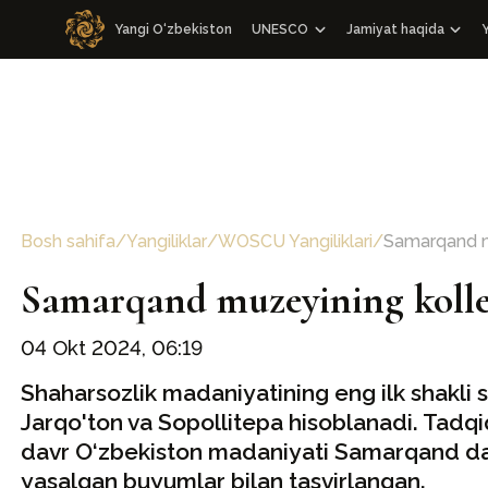
Yangi O‘zbekiston
UNESCO
Jamiyat haqida
Y
WOSCU bilan hamkorlik
Jamiyat haqida
O‘zbekiston Respublikasi bilan ha
Boshqaruv va ilmiy 
WOSCU a’zolari
Kongresslar
Mediatadbirlar
Boshqa tadbirlar
Bosh sahifa
/
Yangiliklar
/
WOSCU Yangiliklari
/
Samarqand mu
Nizom
Samarqand muzeyining kollek
Bizning jamoa
04 Okt 2024, 06:19
Shaharsozlik madaniyatining eng ilk shakli s
Jarqo'ton va Sopollitepa hisoblanadi. Tadqiq
davr O‘zbekiston madaniyati Samarqand da
yasalgan buyumlar bilan tasvirlangan.