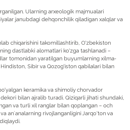
‘rganilgan. Ularning arxeologik majmualari
tsiyalar janubdagi dehqonchilik qiladigan xalqlar va
hlab chiqarishini takomillashtirib, O‘zbekiston
ning dastlabki alomatlari ko‘zga tashlanadi –
dlar tomonidan yaratilgan buyumlarning xilma-
Hindiston, Sibir va Qozog‘iston qabilalari bilan
 bo‘yalgan keramika va shimoliy chorvador
ori bilan ajralib turadi. Qiziqarli jihati shundaki,
gan va turli xil ranglar bilan qoplangan – och
 anʼanalarning rivojlanganligini Jarqo'ton va
diqlaydi.