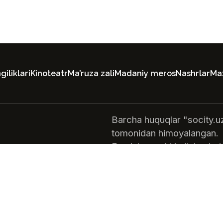
iliklari
Kinoteatr
Ma’ruza zali
Madaniy meros
Nashrlar
Max
Barcha huquqlar "socity.u
tomonidan himoyalangan.
Foydalanuvchi kelishuvlari
siyosati