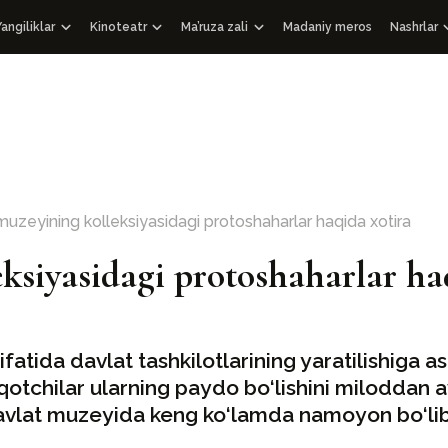
angiliklar
Kinoteatr
Ma’ruza zali
Madaniy meros
Nashrlar
WOSCU Yangiliklari
Hujjatli filmlar
Ma’ruzalar
Nashrlar
mkorlik
kengashi
OAV biz haqimizda
Ma’rifiy videolar
Audiopodkastlar
Sovg‘a 
Intervyu
Chiqishlar
Faksimil
Xalqaro hamkorlikdagi hujjatli filmlar
Tarixiy
Boshqa 
Arxitekt
zeyining kolleksiyasidagi protoshaharlar haqida xotira
114 Qur’
siyasidagi protoshaharlar haq
O‘zbeki
ifatida davlat tashkilotlarining yaratilishiga
otchilar ularning paydo bo‘lishini miloddan avv
vlat muzeyida keng ko‘lamda namoyon bo‘lib,