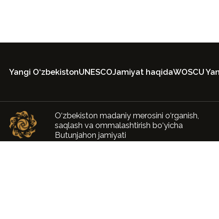
Yangi O‘zbekiston
UNESCO
Jamiyat haqida
WOSCU Yang
O‘zbekiston madaniy merosini o‘rganish,
saqlash va ommalashtirish bo‘yicha
Butunjahon jamiyati