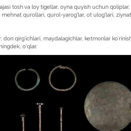
ajasi tosh va loy tigellar, oyna quyish uchun qoliplar
nat qurollari, qurol-yarog‘lar, ot ulog‘lari, ziyna
on qirgʻichlari, maydalagichlar, ketmonlar koʻrinish
ingdek, o'qlar.