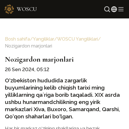
WOSCU
Ingliz
Rus
Bosh sahifa
/
Yangiliklar
/
WOSCU Yangiliklari
/
Nozigardon marjonlari
Nozigardon marjonlari
26 Sen 2024, 05:12
O‘zbekiston hududida zargarlik
buyumlarining kelib chiqish tarixi ming
yilliklarning qaʼriga borib taqaladi. XIX asrda
ushbu hunarmandchilikning eng yirik
markazlari Xiva, Buxoro, Samarqand, Qarshi,
Qo‘qon shaharlari bo‘lgan.
Har bir markaz o‘zining shakllariga va bezak