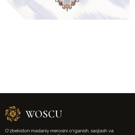
WOSCU
O‘zbekiston madaniy merosini o‘rganish, saqlash va