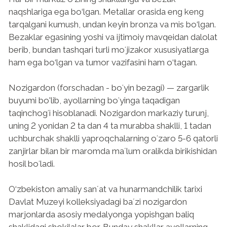
naqshlariga ega bo‘lgan. Metallar orasida eng keng
tarqalgani kumush, undan keyin bronza va mis bo‘lgan.
Bezaklar egasining yoshi va ijtimoiy mavqeidan dalolat
berib, bundan tashqari turli moʻjizakor xususiyatlarga
ham ega bo‘lgan va tumor vazifasini ham o‘tagan.
Nozigardon (forschadan - boʻyin bezagi) — zargarlik
buyumi bo'lib, ayollarning boʻyinga taqadigan
taqinchogʻi hisoblanadi. Nozigardon markaziy turunj,
uning 2 yonidan 2 ta dan 4 ta murabba shaklli, 1 tadan
uchburchak shaklli yaproqchalarning oʻzaro 5-6 qatorli
zanjirlar bilan bir maromda maʼlum oralikda birikishidan
hosil boʻladi.
O‘zbekiston amaliy sanʼat va hunarmandchilik tarixi
Davlat Muzeyi kolleksiyadagi baʼzi nozigardon
marjonlarda asosiy medalyonga yopishgan baliq
shaklidagi shokilalar bor. Bunday shakllar ayollarning