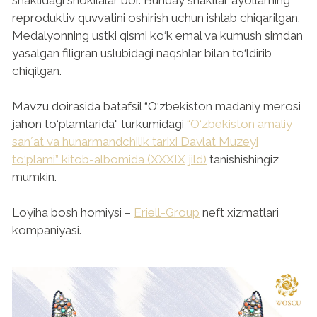
reproduktiv quvvatini oshirish uchun ishlab chiqarilgan.
Medalyonning ustki qismi ko‘k emal va kumush simdan
yasalgan filigran uslubidagi naqshlar bilan to‘ldirib
chiqilgan.
Mavzu doirasida batafsil “O‘zbekiston madaniy merosi
jahon to‘plamlarida" turkumidagi
“O‘zbekiston amaliy
sanʼat va hunarmandchilik tarixi Davlat Muzeyi
to‘plami” kitob-albomida (XXXIX jild)
tanishishingiz
mumkin.
Loyiha bosh homiysi –
Eriell-Group
neft xizmatlari
kompaniyasi.