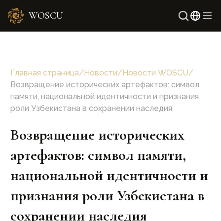
WOSCU
Англ
Узбе
Главная страница
/
Новости
/
Новости WOSCU
/
Возвращение исторических артефактов: символ
памяти, национальной идентичности и признания
роли Узбекистана в сохранении наследия
Возвращение исторических
артефактов: символ памяти,
национальной идентичности и
признания роли Узбекистана в
сохранении наследия