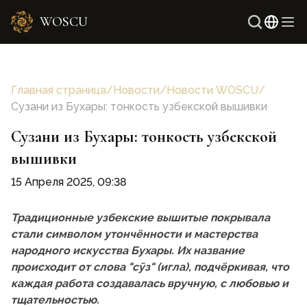
WOSCU
Англи
Узбек
Главная страница
/
Новости
/
Новости WOSCU
/
Сузани из Бухары: тонкость узбекской вышивки
Сузани из Бухары: тонкость узбекской
вышивки
15 Апреля 2025, 09:38
Традиционные узбекские вышитые покрывала
стали символом утончённости и мастерства
народного искусства Бухары. Их название
происходит от слова "сӯз" (игла), подчёркивая, что
каждая работа создавалась вручную, с любовью и
тщательностью.