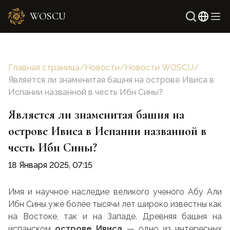
WOSCU
Англи
Узбек
Главная страница
/
Новости
/
Новости WOSCU
/
Является ли знаменитая башня на острове Ивиса в
Испании названной в честь Ибн Сины?
Является ли знаменитая башня на
острове Ивиса в Испании названной в
честь Ибн Сины?
18 Января 2025, 07:15
Имя и научное наследие великого ученого Абу Али
Ибн Сины уже более тысячи лет широко известны как
на Востоке, так и на Западе. Древняя башня на
испанском
острове Ивиса
— одно из интересных