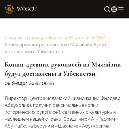
WOSCU
Англи
Узбек
Главная страница
/
Новости
/
Новости WOSCU
/
Копии древних рукописей из Малайзии будут
доставлены в Узбекистан.
Копии древних рукописей из Малайзии
будут доставлены в Узбекистан.
09 Января 2025, 06:26
Директор Центра исламской цивилизации Фирдавс
Абдухолиқов получил факсимильные копии
исторических рукописей, связанных с культурным
наследием нашей страны. Среди них: «Ат-Тафхим»
Абу Райхона Беруни и «Шахнаме» Абулкосима