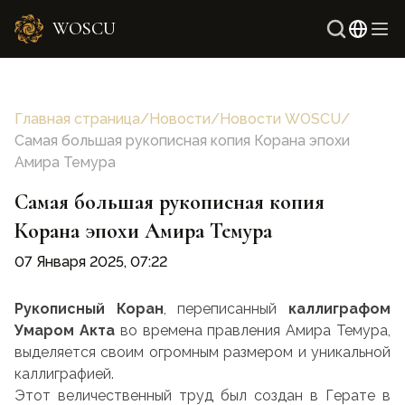
WOSCU
Англи
Узбек
Главная страница
/
Новости
/
Новости WOSCU
/
Самая большая рукописная копия Корана эпохи
Амира Темура
Самая большая рукописная копия
Корана эпохи Амира Темура
07 Января 2025, 07:22
Рукописный Коран
, переписанный
каллиграфом
Умаром Акта
во времена правления Амира Темура,
выделяется своим огромным размером и уникальной
каллиграфией.
Этот величественный труд был создан в Герате в